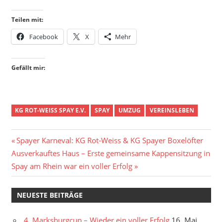
Teilen mit:
Facebook
X
Mehr
Gefällt mir:
KG ROT-WEISS SPAY E.V.
SPAY
UMZUG
VEREINSLEBEN
Beitragsnavigation
Vorheriger
Spayer Karneval: KG Rot-Weiss & KG Spayer Boxelöfter
Nächster
Beitrag:
Ausverkauftes Haus – Erste gemeinsame Kappensitzung in
Beitrag:
Spay am Rhein war ein voller Erfolg
NEUESTE BEITRÄGE
4. Marksburgcup – Wieder ein voller Erfolg
16. Mai