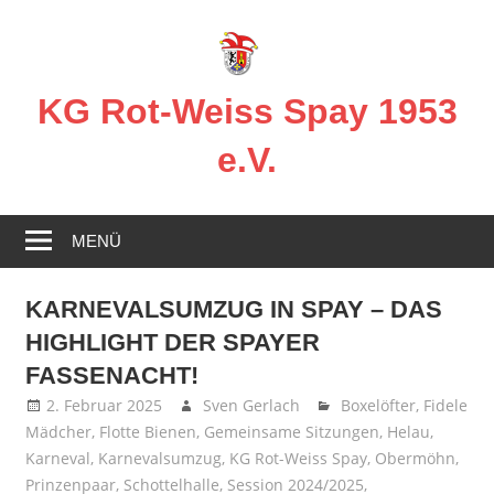
Zum
Inhalt
springen
KG Rot-Weiss Spay 1953
e.V.
Karneval
in
MENÜ
Spay!
KARNEVALSUMZUG IN SPAY – DAS
HIGHLIGHT DER SPAYER
FASSENACHT!
2. Februar 2025
Sven Gerlach
Boxelöfter
,
Fidele
Mädcher
,
Flotte Bienen
,
Gemeinsame Sitzungen
,
Helau
,
Karneval
,
Karnevalsumzug
,
KG Rot-Weiss Spay
,
Obermöhn
,
Prinzenpaar
,
Schottelhalle
,
Session 2024/2025
,