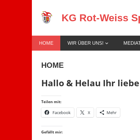
Zum
Inhalt
KG Rot-Weiss Sp
springen
Karneval
in
HOME
WIR ÜBER UNS!
MEDIA
Spay!
HOME
Hallo & Helau Ihr lieb
Teilen mit:
Facebook
X
Mehr
Gefällt mir: