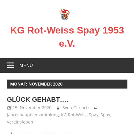
Zum
Inhalt
springen
KG Rot-Weiss Spay 1953
e.V.
Karneval
in
MENÜ
Spay!
MONAT:
NOVEMBER 2020
GLÜCK GEHABT….
15. November 2020
Sven Gerlach
Jahreshauptversammlung
,
KG Rot-Weiss Spay
,
Spay
,
Vereinsleben