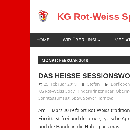
Zum
Inhalt
KG Rot-Weiss Sp
springen
Karneval
in
HOME
WIR ÜBER UNS!
MEDIA
Spay!
MONAT:
FEBRUAR 2019
DAS HEISSE SESSIONSW
25. Februar 2019
Stefan
Dorfleben
KG Rot-Weiss Spay
,
Kinderprinzenpaar
,
Oberm
Sonntagsumzug
,
Spay
,
Spayer Karneval
Am 1. März 2019 feiert Rot-Weiss tradition
Einritt ist frei
und der urige, typische Apr
und die Hände in die Höh – pack mas!