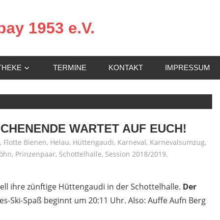
ay 1953 e.V.
THEKE
TERMINE
KONTAKT
IMPRESSUM
OCHENENDE WARTET AUF EUCH!
,
Flotte Bienen
,
Helau
,
Hüttengaudi
,
Karneval
,
Karnevalsumzug
,
öhn
,
Prinzenpaar
,
Schottelhalle
,
Session 2018/2019
,
ell ihre zünftige Hüttengaudi in der Schottelhalle.
Der
es-Ski-Spaß beginnt um 20:11 Uhr. Also: Auffe Aufn Berg