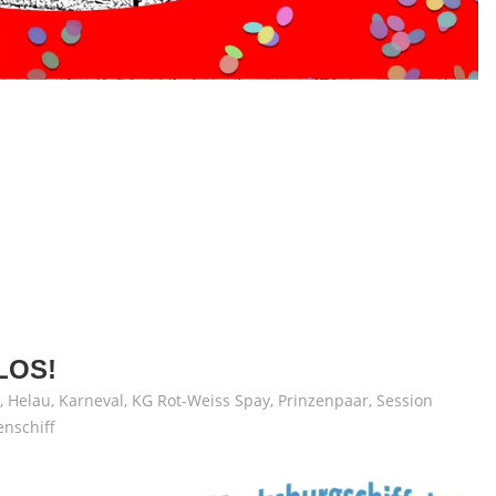
LOS!
,
Helau
,
Karneval
,
KG Rot-Weiss Spay
,
Prinzenpaar
,
Session
enschiff