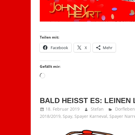
Teilen mit:
Facebook
X
Mehr
Gefällt mir:
Wird
geladen …
BALD HEISST ES: LEINEN 
18. Februar 2019
Stefan
Dorfleben
2018/2019
,
Spay
,
Spayer Karneval
,
Spayer Narr