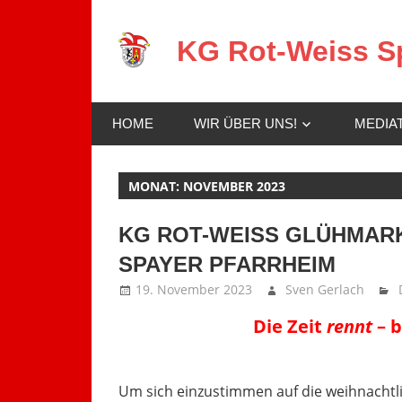
Zum
Inhalt
KG Rot-Weiss Sp
springen
Karneval
in
HOME
WIR ÜBER UNS!
MEDIA
Spay!
MONAT:
NOVEMBER 2023
KG ROT-WEISS GLÜHMARK
SPAYER PFARRHEIM
19. November 2023
Sven Gerlach
Die Zeit
rennt
– b
Um sich einzustimmen auf die weihnachtli