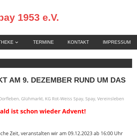
ay 1953 e.V.
THEKE
TERMINE
KONTAKT
IMPRESSUM
T AM 9. DEZEMBER RUND UM DAS
Dorfleben
,
Glühmarkt
,
KG Rot-Weiss Spay
,
Spay
,
Vereinsleben
ald ist schon wieder Advent!
che Zeit, veranstalten wir am 09.12.2023 ab 16:00 Uhr