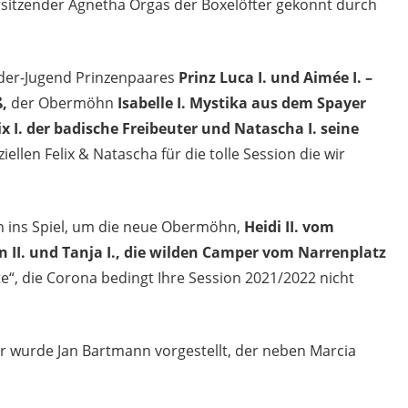
sitzender Agnetha Orgas der Boxelöfter gekonnt durch
der-Jugend Prinzenpaares
Prinz Luca I. und Aimée I. –
ß,
der Obermöhn
Isabelle I. Mystika aus dem Spayer
ix I. der badische Freibeuter und Natascha I. seine
ellen Felix & Natascha für die tolle Session die wir
n ins Spiel, um die neue Obermöhn,
Heidi II. vom
n II. und Tanja I., die wilden Camper vom Narrenplatz
te“, die Corona bedingt Ihre Session 2021/2022 nicht
er wurde Jan Bartmann vorgestellt, der neben Marcia