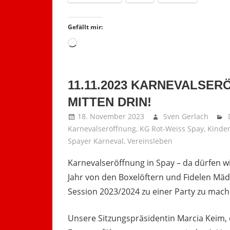
Gefällt mir:
Wird
geladen …
11.11.2023 KARNEVALSER
MITTEN DRIN!
18. November 2023
Sven Gerlach
Karnevalseröffnung
,
KG Rot-Weiss Spay
,
Kinde
Spayer Karneval
,
Vereinsleben
Karnevalseröffnung in Spay – da dürfen wi
Jahr von den Boxelöftern und Fidelen Mäd
Session 2023/2024 zu einer Party zu mach
Unsere Sitzungspräsidentin Marcia Keim, 