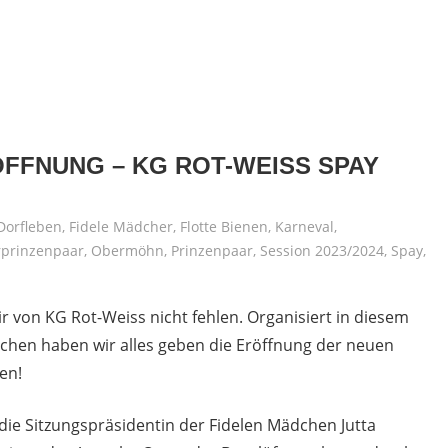
ÖFFNUNG – KG ROT-WEISS SPAY
Dorfleben
,
Fidele Mädcher
,
Flotte Bienen
,
Karneval
,
rprinzenpaar
,
Obermöhn
,
Prinzenpaar
,
Session 2023/2024
,
Spay
,
r von KG Rot-Weiss nicht fehlen. Organisiert in diesem
chen haben wir alles geben die Eröffnung der neuen
en!
die Sitzungspräsidentin der Fidelen Mädchen Jutta