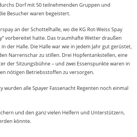
g durchs Dorf mit 50 teilnehmenden Gruppen und
 die Besucher waren begeistert.
rspay an der Schottelhalle, wo die KG Rot-Weiss Spay
rty“ vorbereitet hatte. Das traumhafte Wetter draußen
n der Halle. Die Halle war wie in jedem Jahr gut gerüstet,
n Narrenschar zu stillen. Drei Hopfentankstellen, eine
inter der Sitzungsbühne – und zwei Essenspunkte waren in
len nötigen Betriebsstoffen zu versorgen.
ty wurden alle Spayer Fassenacht Regenten noch einmal
uchern und den ganz vielen Helfern und Unterstützern,
werden könnte.