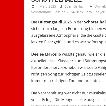
4. März 2025
Sven Gerlach
Dorfle
Schottelhalle
,
Session 2024/2025
,
Spay
,
Spayer 
Die
Hüttengaudi 2025
in der
Schottelhal
sicher noch lange in Erinnerung bleiben w
ausgelassene Atmosphäre, die die Gäste dir
letzten Platz gefüllt, und es war sofort s
DeeJee Marcello
wusste genau, wie er di
aktuellen Hits, Klassikern und Stimmungsm
Besonders hervorzuheben war seine Fähig
richtigen Song zur richtigen Zeit zu spielen
immer den richtigen Ton und brachte all
Die Veranstaltung war nicht nur musikal
voller Erfolg. Die Menge feierte ausgelas