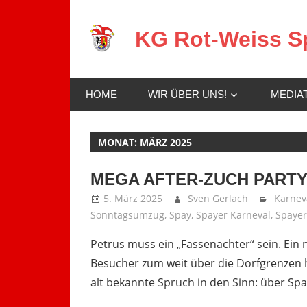
Zum
Inhalt
KG Rot-Weiss Sp
springen
Karneval
in
HOME
WIR ÜBER UNS!
MEDIA
Spay!
MONAT:
MÄRZ 2025
MEGA AFTER-ZUCH PARTY 
5. März 2025
Sven Gerlach
Karnev
Sonntagsumzug
,
Spay
,
Spayer Karneval
,
Spayer
Petrus muss ein „Fassenachter“ sein. Ein
Besucher zum weit über die Dorfgrenzen
alt bekannte Spruch in den Sinn: über Spa