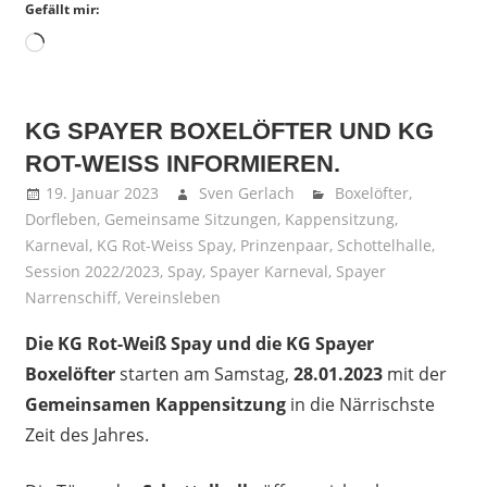
Gefällt mir:
Wird
geladen …
KG SPAYER BOXELÖFTER UND KG
ROT-WEISS INFORMIEREN.
19. Januar 2023
Sven Gerlach
Boxelöfter
,
Dorfleben
,
Gemeinsame Sitzungen
,
Kappensitzung
,
Karneval
,
KG Rot-Weiss Spay
,
Prinzenpaar
,
Schottelhalle
,
Session 2022/2023
,
Spay
,
Spayer Karneval
,
Spayer
Narrenschiff
,
Vereinsleben
Die KG Rot-Weiß Spay und die KG Spayer
Boxelöfter
starten am Samstag,
28.01.2023
mit der
Gemeinsamen Kappensitzung
in die Närrischste
Zeit des Jahres.