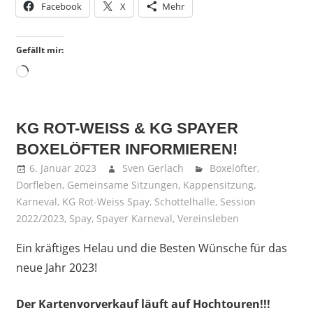
Facebook
X
Mehr
Gefällt mir:
Wird
geladen …
KG ROT-WEISS & KG SPAYER
BOXELÖFTER INFORMIEREN!
6. Januar 2023
Sven Gerlach
Boxelöfter
,
Dorfleben
,
Gemeinsame Sitzungen
,
Kappensitzung
,
Karneval
,
KG Rot-Weiss Spay
,
Schottelhalle
,
Session
2022/2023
,
Spay
,
Spayer Karneval
,
Vereinsleben
Ein kräftiges Helau und die Besten Wünsche für das
neue Jahr 2023!
Der Kartenvorverkauf läuft auf Hochtouren!!!