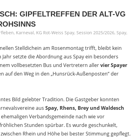
CH: GIPFELTREFFEN DER ALT-VG
FROHSINNS
rfleben
,
Karneval
,
KG Rot-Weiss Spay
,
Session 2025/2026
,
Spay
,
ellen Stelldichein am Rosenmontag trifft, bleibt kein
em Jahr setzte die Abordnung aus Spay ein besonders
inem vollbesetzten Bus und Vertretern aller
vier Spayer
en auf den Weg in den „Hunsrück-Außenposten“ der
tes Bild gelebter Tradition. Die Gastgeber konnten
rnevalsvereine aus
Spay, Rhens, Brey und Waldesch
r ehemaligen Verbandsgemeinde nach wie vor
 fröhlichen Stunden spürbar. Es wurde geschunkelt,
e zwischen Rhein und Höhe bei bester Stimmung gepflegt.