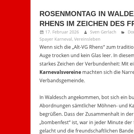
ROSENMONTAG IN WALDES
RHENS IM ZEICHEN DES 
17. Februar 2026
Sven Gerlach
Do
Spayer Karneval
,
Vereinsleben
Wenn sich die „Alt-VG Rhens“ zum tradition
Auge trocken und kein Glas leer. In dies
starkes Zeichen der Verbundenheit: Mit e
Karnevalsvereine
machten sich die Narr
Verbandsgemeinde.
In Waldesch angekommen, bot sich ein bun
Abordnungen sämtlicher Möhnen- und Ka
begrüßen. Dass der Zusammenhalt in de
„bombenfest“ ist, war in jeder Minute der
gelacht und die freundschaftlichen Band