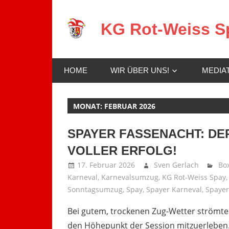
Zum
Inhalt
KG Rot-Weiss Sp
springen
Karneval
in
HOME
WIR ÜBER UNS!
MEDIA
Spay!
MONAT:
FEBRUAR 2026
SPAYER FASSENACHT: DE
VOLLER ERFOLG!
17. Februar 2026
Sven Gerlach
Box
Karneval
,
Karnevalsumzug
,
KG Rot-Weiss Spay
Sonntagsumzug
,
Spay
,
Spayer Karneval
,
Spayer
Bei gutem, trockenen Zug-Wetter strömte
den Höhepunkt der Session mitzuerleben. 