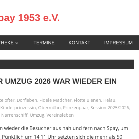
ay 1953 e.V.
THEKE
TERMINE
KONTAKT
IMPRESSUM
R UMZUG 2026 WAR WIEDER EIN
elöfter
,
Dorfleben
,
Fidele Mädcher
,
Flotte Bienen
,
Helau
,
,
Kinderprinzessin
,
Obermöhn
,
Prinzenpaar
,
Session 2025/2026
,
 Narrenschiff
,
Umzug
,
Vereinsleben
n wieder die Besucher aus nah und fern nach Spay, um
Pünktlich um 14:11 Uhr setzten sich die mehr als 50