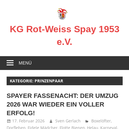
Zum
Inhalt
springen
KG Rot-Weiss Spay 1953
e.V.
Karneval
in
MENÜ
Spay!
KATEGORIE:
PRINZENPAAR
SPAYER FASSENACHT: DER UMZUG
2026 WAR WIEDER EIN VOLLER
ERFOLG!
17. Februar 2026
Sven Gerlach
Boxelöfter
,
Dorfleben
,
Fidele Mädcher
,
Flotte Bienen
,
Helau
,
Karneval
,