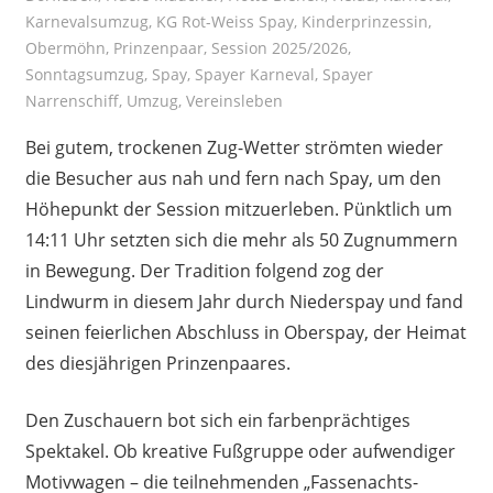
Karnevalsumzug
,
KG Rot-Weiss Spay
,
Kinderprinzessin
,
Obermöhn
,
Prinzenpaar
,
Session 2025/2026
,
Sonntagsumzug
,
Spay
,
Spayer Karneval
,
Spayer
Narrenschiff
,
Umzug
,
Vereinsleben
Bei gutem, trockenen Zug-Wetter strömten wieder
die Besucher aus nah und fern nach Spay, um den
Höhepunkt der Session mitzuerleben. Pünktlich um
14:11 Uhr setzten sich die mehr als 50 Zugnummern
in Bewegung. Der Tradition folgend zog der
Lindwurm in diesem Jahr durch Niederspay und fand
seinen feierlichen Abschluss in Oberspay, der Heimat
des diesjährigen Prinzenpaares.
Den Zuschauern bot sich ein farbenprächtiges
Spektakel. Ob kreative Fußgruppe oder aufwendiger
Motivwagen – die teilnehmenden „Fassenachts-