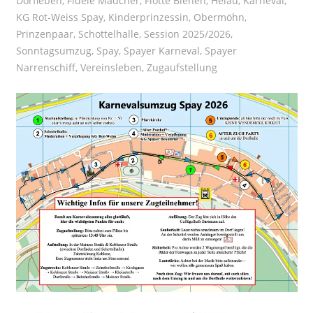
Dorfleben
,
Fidele Mädcher
,
Flotte Bienen
,
Helau
,
Karneval
,
KG Rot-Weiss Spay
,
Kinderprinzessin
,
Obermöhn
,
Prinzenpaar
,
Schottelhalle
,
Session 2025/2026
,
Sonntagsumzug
,
Spay
,
Spayer Karneval
,
Spayer
Narrenschiff
,
Vereinsleben
,
Zugaufstellung