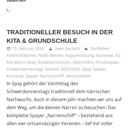
Gefällt mir:
Wird
geladen …
TRADITIONELLER BESUCH IN DER
KITA & GRUNDSCHULE
13. Februar 2026
Sven Gerlach
Dorfleben
,
Fidele Mädcher
,
Flotte Bienen
,
Kappensitzung
,
Karneval
,
KG
Rot-Weiss Spay
,
Kinderprinzessin
,
Obermöhn
,
Prinzenpaar
,
Schwerdonnerstag
,
Session 2025/2026
,
Spay
,
Spayer
Karneval
,
Spayer Narrenschiff
,
Vereinsleben
In Spay gehört der Vormittag des
Schwerdonnerstags traditionell dem närrischen
Nachwuchs. Auch in diesem Jahr machten wir uns auf
dem Weg, um die kleinen Narren zu besuchen: Das
komplette Spayer „Narrenschiff“ – bestehend aus
allen vier ortsansässigen Vereinen – lief mit voller