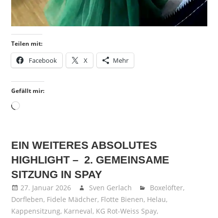
Teilen mit:
Facebook
X
Mehr
Gefällt mir:
Wird
geladen …
EIN WEITERES ABSOLUTES
HIGHLIGHT – 2. GEMEINSAME
SITZUNG IN SPAY
27. Januar 2026
Sven Gerlach
Boxelöfter
,
Dorfleben
,
Fidele Mädcher
,
Flotte Bienen
,
Helau
,
Kappensitzung
,
Karneval
,
KG Rot-Weiss Spay
,