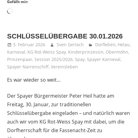
Gefällt mir:
Wird
geladen …
SCHLÜSSELÜBERGABE 30.01.2026
3. Februar 2026
Sven Gerlach
Dorfleben
,
Helau
,
Karneval
,
KG Rot-Weiss Spay
,
Kinderprinzessin
,
Obermöhn
,
Prinzenpaar
,
Session 2025/2026
,
Spay
,
Spayer Karneval
,
Spayer Narrenschiff
,
Vereinsleben
Es war wieder so weit…
Der Spayer Bürgermeister Peter Heil hatte am
Freitag, 30. Januar, zur traditionellen
Schlüsselübergabe eingeladen – und natürlich waren
auch wir vom KG Rot-Weiss Spay mit dabei, um die
Dorfherrschaft für die Fassenacht-Zeit zu