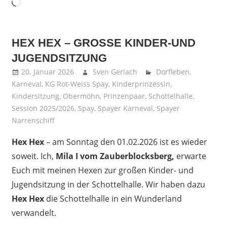
Wird
geladen …
HEX HEX – GROSSE KINDER-UND J
UGENDSITZUNG
20. Januar 2026
Sven Gerlach
Dorfleben
,
Karneval
,
KG Rot-Weiss Spay
,
Kinderprinzessin
,
Kindersitzung
,
Obermöhn
,
Prinzenpaar
,
Schottelhalle
,
Session 2025/2026
,
Spay
,
Spayer Karneval
,
Spayer
Narrenschiff
Hex Hex
– am Sonntag den 01.02.2026 ist es wieder
soweit. Ich,
Mila I vom Zauberblocksberg,
erwarte
Euch mit meinen Hexen zur großen Kinder- und
Jugendsitzung in der Schottelhalle. Wir haben dazu
Hex Hex
die Schottelhalle in ein Wunderland
verwandelt.