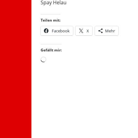
Spay Helau
Teilen mit:
Facebook
X
Mehr
Gefällt mir:
Wird
geladen …