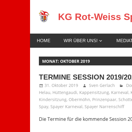
Zum
Inhalt
KG Rot-Weiss Sp
springen
Karneval
in
HOME
WIR ÜBER UNS!
MEDIA
Spay!
MONAT:
OKTOBER 2019
TERMINE SESSION 2019/20
31. Oktober 2019
Sven Gerlach
Do
Helau
,
Hüttengaudi
,
Kappensitzung
,
Karneval
,
Kindersitzung
,
Obermöhn
,
Prinzenpaar
,
Schott
Spay
,
Spayer Karneval
,
Spayer Narrenschiff
Die Termine für die kommende Session 201