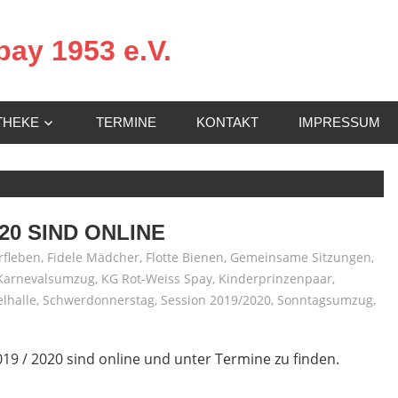
ay 1953 e.V.
THEKE
TERMINE
KONTAKT
IMPRESSUM
20 SIND ONLINE
rfleben
,
Fidele Mädcher
,
Flotte Bienen
,
Gemeinsame Sitzungen
,
Karnevalsumzug
,
KG Rot-Weiss Spay
,
Kinderprinzenpaar
,
elhalle
,
Schwerdonnerstag
,
Session 2019/2020
,
Sonntagsumzug
,
9 / 2020 sind online und unter Termine zu finden.