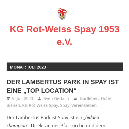
Zum
Inhalt
springen
KG Rot-Weiss Spay 1953
e.V.
Karneval
in
Spay!
MONAT:
JULI 2023
DER LAMBERTUS PARK IN SPAY IST
EINE „TOP LOCATION“
5. Juli 2023
Sven Gerlach
Dorfleben
,
Flotte
Bienen
,
KG Rot-Weiss Spay
,
Spay
,
Vereinsleben
Der Lambertus Park ist Spay ist ein „
hidden
champion
“. Direkt an der Pfarrkirche und dem