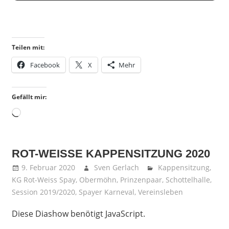
Teilen mit:
Facebook
X
Mehr
Gefällt mir:
Wird
geladen …
ROT-WEISSE KAPPENSITZUNG 2020
9. Februar 2020
Sven Gerlach
Kappensitzung
,
KG Rot-Weiss Spay
,
Obermöhn
,
Prinzenpaar
,
Schottelhalle
,
Session 2019/2020
,
Spayer Karneval
,
Vereinsleben
Diese Diashow benötigt JavaScript.