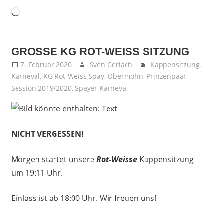
Wird
geladen …
GROSSE KG ROT-WEISS SITZUNG
7. Februar 2020
Sven Gerlach
Kappensitzung
,
Karneval
,
KG Rot-Weiss Spay
,
Obermöhn
,
Prinzenpaar
,
Session 2019/2020
,
Spayer Karneval
NICHT VERGESSEN!
Morgen startet unsere
Rot-Weisse
Kappensitzung
um 19:11 Uhr.
Einlass ist ab 18:00 Uhr. Wir freuen uns!