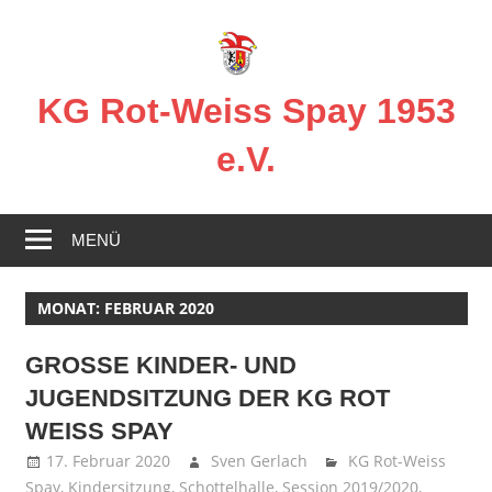
Zum
Inhalt
springen
KG Rot-Weiss Spay 1953
e.V.
Karneval
in
MENÜ
Spay!
MONAT:
FEBRUAR 2020
GROSSE KINDER- UND
JUGENDSITZUNG DER KG ROT
WEISS SPAY
17. Februar 2020
Sven Gerlach
KG Rot-Weiss
Spay
,
Kindersitzung
,
Schottelhalle
,
Session 2019/2020
,