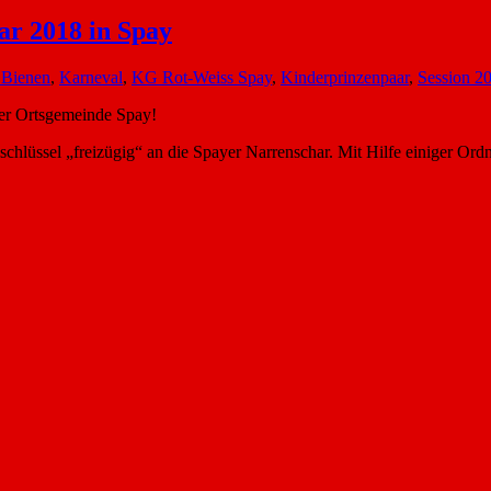
ar 2018 in Spay
e Bienen
,
Karneval
,
KG Rot-Weiss Spay
,
Kinderprinzenpaar
,
Session 2
der Ortsgemeinde Spay!
hlüssel „freizügig“ an die Spayer Narrenschar. Mit Hilfe einiger Ord