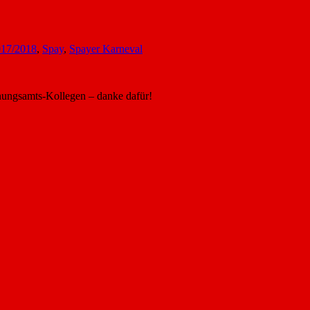
017/2018
,
Spay
,
Spayer Karneval
nungsamts-Kollegen – danke dafür!