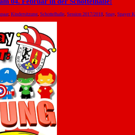
m 04. Februar in der Schottelhalle!
npaar
,
Kindersitzung
,
Schottelhalle
,
Session 2017/2018
,
Spay
,
Spayer K