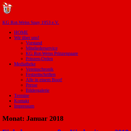
Zum
Inhalt
springen
KG Rot-Weiss Spay 1953 e.V.
HOME
Karneval
Wir über uns!
in
Vorstand
Spay!
Mitgliederservice
KG Rot-Weiss Prinzenpaare
Prinzen-Orden
Mediatheke
Vereinschronik
Festzeitschriften
Alle in einem Boot!
Presse
Bildergalerie
Termine
Kontakt
Impressum
Monat:
Januar 2018