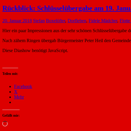
Rückblick: Schlüsselübergabe am 19. Janu
20. Januar 2018
Stefan
Boxelöfter
,
Dorfleben
,
Fidele Mädcher
,
Flott
Hier ein paar Impressionen aus der sehr schönen Schlüsselübergabe 
Nach zähem Ringen übergab Bürgermeister Peter Heil den Gemeindesc
Diese Diashow benötigt JavaScript.
Teilen mit:
Facebook
X
Mehr
Gefällt mir:
Wird
geladen …