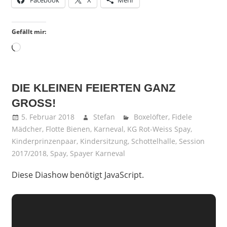
Gefällt mir:
Wird
geladen …
DIE KLEINEN FEIERTEN GANZ
GROSS!
5. Februar 2018
Stefan
Boxelöfter
,
Fidele
Mädcher
,
Flotte Bienen
,
Karneval
,
KG Rot-Weiss Spay
,
Kinderprinzenpaar
,
Kindersitzung
,
Schottelhalle
,
Session
2017/2018
,
Spay
,
Spayer Karneval
Diese Diashow benötigt JavaScript.