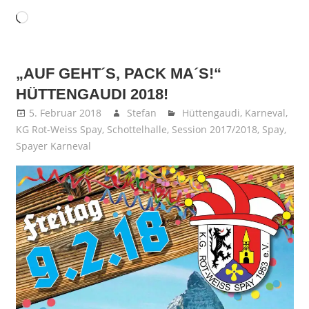
Wird
geladen …
„AUF GEHT´S, PACK MA´S!“
HÜTTENGAUDI 2018!
5. Februar 2018
Stefan
Hüttengaudi
,
Karneval
,
KG Rot-Weiss Spay
,
Schottelhalle
,
Session 2017/2018
,
Spay
,
Spayer Karneval