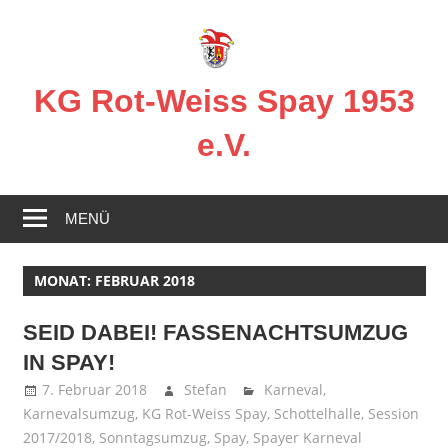
Zum
Inhalt
springen
KG Rot-Weiss Spay 1953
e.V.
Karneval
in
MENÜ
Spay!
MONAT:
FEBRUAR 2018
SEID DABEI! FASSENACHTSUMZUG
IN SPAY!
7. Februar 2018
Stefan
Karneval
,
Karnevalsumzug
,
KG Rot-Weiss Spay
,
Schottelhalle
,
Session
2017/2018
,
Sonntagsumzug
,
Spay
,
Spayer Karneval