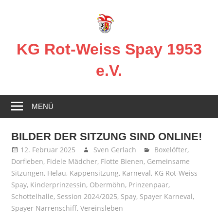
Zum
Inhalt
springen
KG Rot-Weiss Spay 1953
e.V.
Karneval
in
MENÜ
Spay!
BILDER DER SITZUNG SIND ONLINE!
12. Februar 2025
Sven Gerlach
Boxelöfter
,
Dorfleben
,
Fidele Mädcher
,
Flotte Bienen
,
Gemeinsame
Sitzungen
,
Helau
,
Kappensitzung
,
Karneval
,
KG Rot-Weiss
Spay
,
Kinderprinzessin
,
Obermöhn
,
Prinzenpaar
,
Schottelhalle
,
Session 2024/2025
,
Spay
,
Spayer Karneval
,
Spayer Narrenschiff
,
Vereinsleben