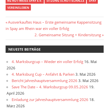
KG ROT-WEISS SPAY E.V.
SITZUNG SCHOTTELHALLE
SPAY
VEREINSLEBEN
Beitragsnavigation
Vorheriger
Ausverkauftes Haus – Erste gemeinsame Kappensitzung
Beitrag:
in Spay am Rhein war ein voller Erfolg
Nächster
2. Gemeinsame Sitzung + Kindersitzung
Beitrag:
NEUESTE BEITRÄGE
4. Marksburgcup – Wieder ein voller Erfolg
16. Mai
2026
4. Marksburg Cup – Anfahrt & Parken
3. Mai 2026
Bericht Jahreshauptversammlung 2026
3. Mai 2026
Save The Date – 4. Marksburgcup 09.05.2026
19.
April 2026
Einladung zur Jahreshauptversammlung 2026
18.
März 2026