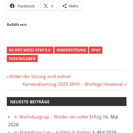
Facebook
X
Mehr
Gefällt mir:
KG ROT-WEISS SPAY E.V.
KINDERSITZUNG
SPAY
VEREINSLEBEN
Beitragsnavigation
Vorheriger
Bilder der Sitzung sind online!
Beitrag:
Nächster
Karnevalsumzug 2025 SPAY – Wichtige Hinweise!
Beitrag:
NEUESTE BEITRÄGE
4. Marksburgcup – Wieder ein voller Erfolg
16. Mai
2026
4. Marksburg Cup – Anfahrt & Parken
3. Mai 2026