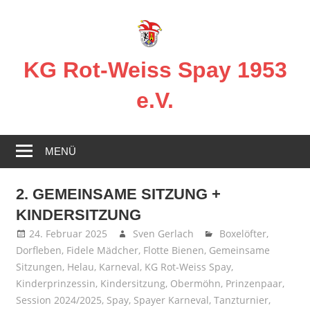
Zum
Inhalt
springen
KG Rot-Weiss Spay 1953
e.V.
Karneval
in
MENÜ
Spay!
2. GEMEINSAME SITZUNG +
KINDERSITZUNG
24. Februar 2025
Sven Gerlach
Boxelöfter
,
Dorfleben
,
Fidele Mädcher
,
Flotte Bienen
,
Gemeinsame
Sitzungen
,
Helau
,
Karneval
,
KG Rot-Weiss Spay
,
Kinderprinzessin
,
Kindersitzung
,
Obermöhn
,
Prinzenpaar
,
Session 2024/2025
,
Spay
,
Spayer Karneval
,
Tanzturnier
,