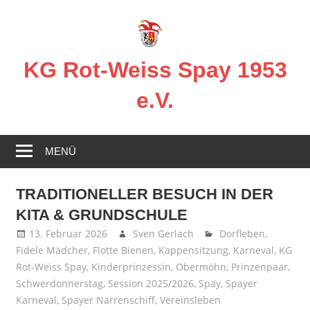
Zum
Inhalt
springen
KG Rot-Weiss Spay 1953
e.V.
Karneval
in
MENÜ
Spay!
TRADITIONELLER BESUCH IN DER
KITA & GRUNDSCHULE
13. Februar 2026
Sven Gerlach
Dorfleben
,
Fidele Mädcher
,
Flotte Bienen
,
Kappensitzung
,
Karneval
,
KG
Rot-Weiss Spay
,
Kinderprinzessin
,
Obermöhn
,
Prinzenpaar
,
Schwerdonnerstag
,
Session 2025/2026
,
Spay
,
Spayer
Karneval
,
Spayer Narrenschiff
,
Vereinsleben