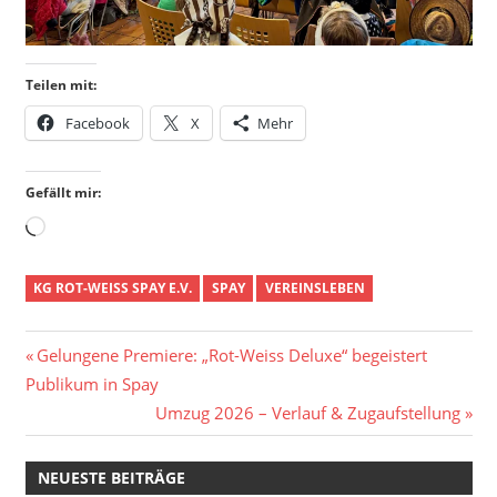
Teilen mit:
Facebook
X
Mehr
Gefällt mir:
Wird
geladen …
KG ROT-WEISS SPAY E.V.
SPAY
VEREINSLEBEN
Beitragsnavigation
Vorheriger
Gelungene Premiere: „Rot-Weiss Deluxe“ begeistert
Beitrag:
Publikum in Spay
Nächster
Umzug 2026 – Verlauf & Zugaufstellung
Beitrag:
NEUESTE BEITRÄGE