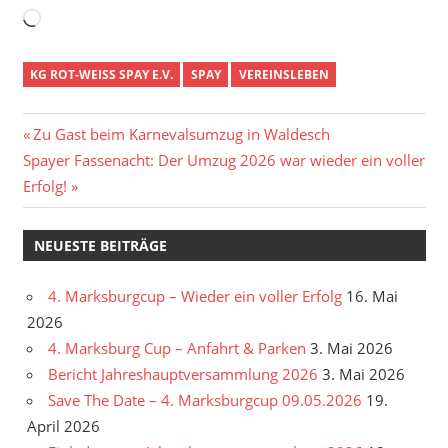
Wird
geladen …
KG ROT-WEISS SPAY E.V.
SPAY
VEREINSLEBEN
Beitragsnavigation
Vorheriger
Zu Gast beim Karnevalsumzug in Waldesch
Nächster
Beitrag:
Spayer Fassenacht: Der Umzug 2026 war wieder ein voller
Beitrag:
Erfolg!
NEUESTE BEITRÄGE
4. Marksburgcup – Wieder ein voller Erfolg
16. Mai
2026
4. Marksburg Cup – Anfahrt & Parken
3. Mai 2026
Bericht Jahreshauptversammlung 2026
3. Mai 2026
Save The Date – 4. Marksburgcup 09.05.2026
19.
April 2026