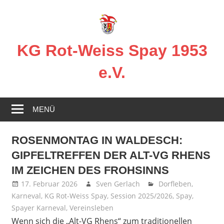
Zum
Inhalt
springen
KG Rot-Weiss Spay 1953
e.V.
Karneval
in
MENÜ
Spay!
ROSENMONTAG IN WALDESCH:
GIPFELTREFFEN DER ALT-VG RHENS
IM ZEICHEN DES FROHSINNS
17. Februar 2026
Sven Gerlach
Dorfleben
,
Karneval
,
KG Rot-Weiss Spay
,
Session 2025/2026
,
Spay
,
Spayer Karneval
,
Vereinsleben
Wenn sich die „Alt-VG Rhens“ zum traditionellen