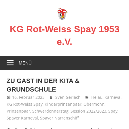
Zum
Inhalt
springen
KG Rot-Weiss Spay 1953
e.V.
Karneval
in
MENÜ
Spay!
ZU GAST IN DER KITA &
GRUNDSCHULE
16. Februar 2023
Sven Gerlach
Helau
,
Karneval
,
KG Rot-Weiss Spay
,
Kinderprinzenpaar
,
Obermöhn
,
Prinzenpaar
,
Schwerdonnerstag
,
Session 2022/2023
,
Spay
,
Spayer Karneval
,
Spayer Narrenschiff