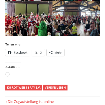
Teilen mit:
Facebook
X
Mehr
Gefällt mir:
Wird
geladen …
KG ROT-WEISS SPAY E.V.
VEREINSLEBEN
Beitragsnavigation
Vorheriger
Die Zugaufstellung ist online!