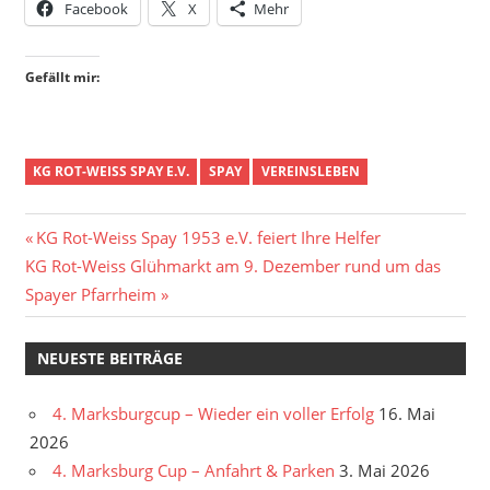
Facebook
X
Mehr
Gefällt mir:
KG ROT-WEISS SPAY E.V.
SPAY
VEREINSLEBEN
Beitragsnavigation
Vorheriger
KG Rot-Weiss Spay 1953 e.V. feiert Ihre Helfer
Nächster
Beitrag:
KG Rot-Weiss Glühmarkt am 9. Dezember rund um das
Beitrag:
Spayer Pfarrheim
NEUESTE BEITRÄGE
4. Marksburgcup – Wieder ein voller Erfolg
16. Mai
2026
4. Marksburg Cup – Anfahrt & Parken
3. Mai 2026