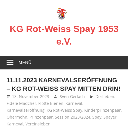
Zum
Inhalt
springen
KG Rot-Weiss Spay 1953
e.V.
Karneval
in
MENÜ
Spay!
11.11.2023 KARNEVALSERÖFFNUNG
– KG ROT-WEISS SPAY MITTEN DRIN!
18. November 2023
Sven Gerlach
Dorfleben
,
Fidele Mädcher
,
Flotte Bienen
,
Karneval
,
Karnevalseröffnung
,
KG Rot-Weiss Spay
,
Kinderprinzenpaar
,
Obermöhn
,
Prinzenpaar
,
Session 2023/2024
,
Spay
,
Spayer
Karneval
,
Vereinsleben