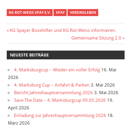
KG ROT-WEISS SPAY E.V.
SPAY
VEREINSLEBEN
Beitragsnavigation
Vorheriger
KG Spayer Boxelöfter und KG Rot-Weiss informieren.
Beitrag:
Nächster
Gemeinsame Sitzung 2.0
Beitrag:
NEUESTE BEITRÄGE
4. Marksburgcup – Wieder ein voller Erfolg
16. Mai
2026
4. Marksburg Cup – Anfahrt & Parken
3. Mai 2026
Bericht Jahreshauptversammlung 2026
3. Mai 2026
Save The Date – 4. Marksburgcup 09.05.2026
19.
April 2026
Einladung zur Jahreshauptversammlung 2026
18.
März 2026