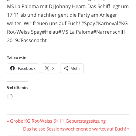
MS La Paloma mit DJ Johnny Heart. Das Schiff legt um
17:11 ab und nachher geht die Party am Anleger
weiter. Wir freuen uns auf Euch! #Spay#Karneval#KG
Rot-Weiss Spay#Helau#MS La Paloma#Narrenschiff
2019#Fassenacht
Teilen mit:
Facebook
X
Mehr
Gefällt mir:
Wird
geladen …
Beitragsnavigation
Vorheriger
Große KG Rot-Weiss 6×11 Geburtstagssitzung
Beitrag:
Nächster
Das heisse Sessionswochenende wartet auf Euch!