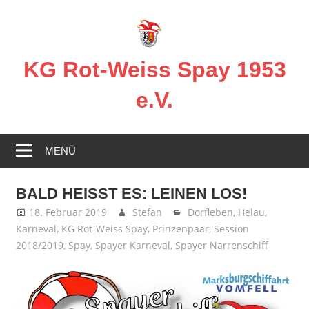
Zum
Inhalt
springen
KG Rot-Weiss Spay 1953
e.V.
Karneval
in
MENÜ
Spay!
BALD HEISST ES: LEINEN LOS!
18. Februar 2019
Stefan
Dorfleben
,
Helau
,
Karneval
,
KG Rot-Weiss Spay
,
Prinzenpaar
,
Session
2018/2019
,
Spay
,
Spayer Karneval
,
Spayer Narrenschiff