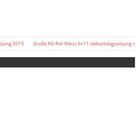
Nächster
itzung 2019
Große KG Rot-Weiss 6×11 Geburtstagssitzung
Beitrag: