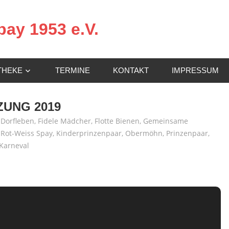
ay 1953 e.V.
THEKE
TERMINE
KONTAKT
IMPRESSUM
UNG 2019
,
Dorfleben
,
Fidele Mädcher
,
Flotte Bienen
,
Gemeinsame
 Rot-Weiss Spay
,
Kinderprinzenpaar
,
Obermöhn
,
Prinzenpaar
,
Karneval