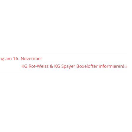
nung am 16. November
Nächster
KG Rot-Weiss & KG Spayer Boxelöfter informieren!
Beitrag: