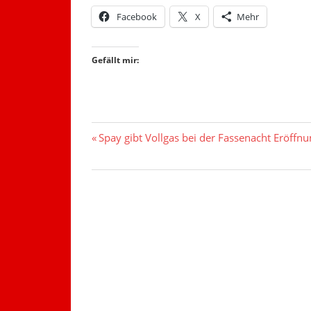
Facebook
X
Mehr
Gefällt mir:
Beitragsnavigation
Vorheriger
Spay gibt Vollgas bei der Fassenacht Eröff
Beitrag: