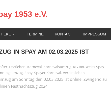
ay 1953 e.V.
THEKE
TERMINE
KONTAKT
IMPRESSUM
G IN SPAY AM 02.03.2025 IST
öfter
,
Dorfleben
,
Karneval
,
Karnevalsumzug
,
KG Rot-Weiss Spay
,
onntagsumzug
,
Spay
,
Spayer Karneval
,
Vereinsleben
mzug am Sonntag den 02.03.2025 ist online. Zwingend zu
tlinien Fastnachtszug 2024