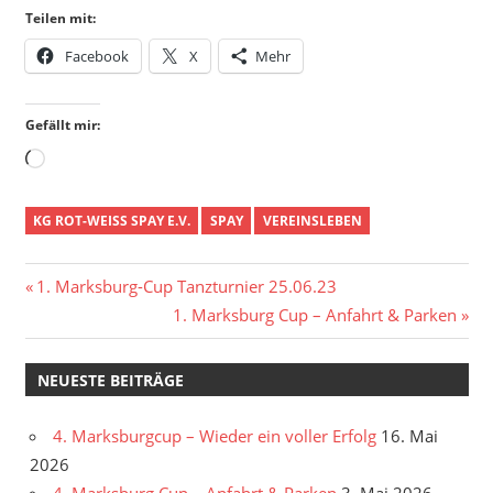
Teilen mit:
Facebook
X
Mehr
Gefällt mir:
Wird
geladen …
KG ROT-WEISS SPAY E.V.
SPAY
VEREINSLEBEN
Beitragsnavigation
Vorheriger
1. Marksburg-Cup Tanzturnier 25.06.23
Beitrag:
Nächster
1. Marksburg Cup – Anfahrt & Parken
Beitrag:
NEUESTE BEITRÄGE
4. Marksburgcup – Wieder ein voller Erfolg
16. Mai
2026
4. Marksburg Cup – Anfahrt & Parken
3. Mai 2026