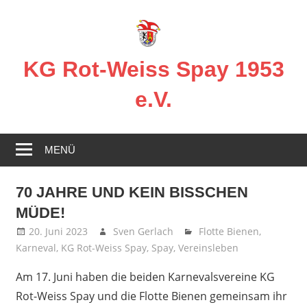
Zum
Inhalt
springen
KG Rot-Weiss Spay 1953
e.V.
Karneval
in
MENÜ
Spay!
70 JAHRE UND KEIN BISSCHEN
MÜDE!
20. Juni 2023
Sven Gerlach
Flotte Bienen
,
Karneval
,
KG Rot-Weiss Spay
,
Spay
,
Vereinsleben
Am 17. Juni haben die beiden Karnevalsvereine KG
Rot-Weiss Spay und die Flotte Bienen gemeinsam ihr