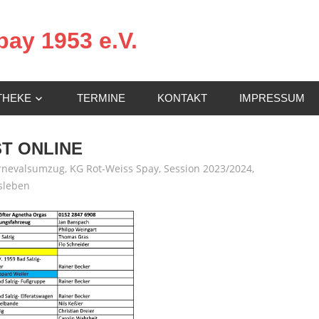
ay 1953 e.V.
THEKE
TERMINE
KONTAKT
IMPRESSUM
ST ONLINE
rnevalsumzug
,
KG Rot-Weiss Spay
,
Session 2023/2024
,
sleben