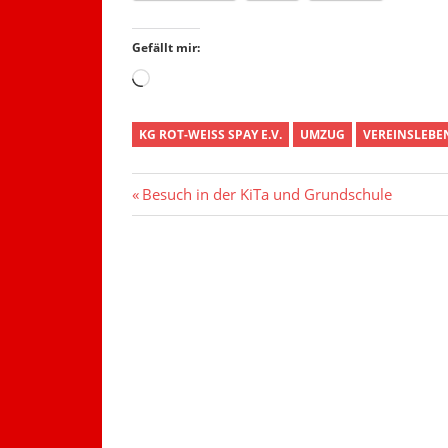
Gefällt mir:
Wird
geladen …
KG ROT-WEISS SPAY E.V.
UMZUG
VEREINSLEBE
Beitragsnavigation
Vorheriger
Besuch in der KiTa und Grundschule
Beitrag: