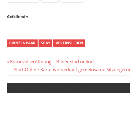
Gefällt mir:
PRINZENPAAR
SPAY
VEREINSLEBEN
Beitragsnavigation
Vorheriger
Karnevalseröffnung – Bilder sind online!
Beitrag:
Nächster
Start Online-Kartenvorverkauf gemeinsame Sitzungen
Beitrag:
Kommentar verfassen