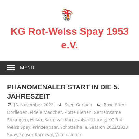
Zum
Inhalt
springen
KG Rot-Weiss Spay 1953
e.V.
Karneval
in
MENÜ
Spay!
PHÄNOMENALER START IN DIE 5.
JAHRESZEIT
15. November 2022
Sven Gerlach
Boxelöfter
,
Dorfleben
,
Fidele Mädcher
,
Flotte Bienen
,
Gemeinsame
Sitzungen
,
Helau
,
Karneval
,
Karnevalseröffnung
,
KG Rot-
Weiss Spay
,
Prinzenpaar
,
Schottelhalle
,
Session 2022/2023
,
Spay
,
Spayer Karneval
,
Vereinsleben