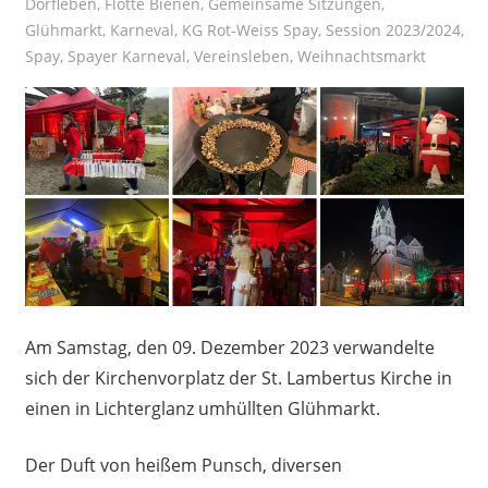
Dorfleben
,
Flotte Bienen
,
Gemeinsame Sitzungen
,
Glühmarkt
,
Karneval
,
KG Rot-Weiss Spay
,
Session 2023/2024
,
Spay
,
Spayer Karneval
,
Vereinsleben
,
Weihnachtsmarkt
Am Samstag, den 09. Dezember 2023 verwandelte
sich der Kirchenvorplatz der St. Lambertus Kirche in
einen in Lichterglanz umhüllten Glühmarkt.
Der Duft von heißem Punsch, diversen