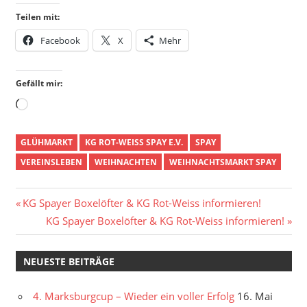
Teilen mit:
Facebook
X
Mehr
Gefällt mir:
Wird
geladen …
GLÜHMARKT
KG ROT-WEISS SPAY E.V.
SPAY
VEREINSLEBEN
WEIHNACHTEN
WEIHNACHTSMARKT SPAY
Beitragsnavigation
Vorheriger
KG Spayer Boxelöfter & KG Rot-Weiss informieren!
Beitrag:
Nächster
KG Spayer Boxelöfter & KG Rot-Weiss informieren!
Beitrag:
NEUESTE BEITRÄGE
4. Marksburgcup – Wieder ein voller Erfolg
16. Mai