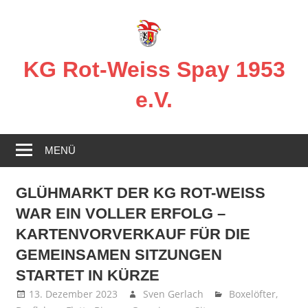
Zum
Inhalt
springen
KG Rot-Weiss Spay 1953
e.V.
Karneval
in
MENÜ
Spay!
GLÜHMARKT DER KG ROT-WEISS
WAR EIN VOLLER ERFOLG –
KARTENVORVERKAUF FÜR DIE
GEMEINSAMEN SITZUNGEN
STARTET IN KÜRZE
13. Dezember 2023
Sven Gerlach
Boxelöfter
,