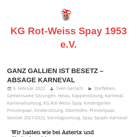
Zum
Inhalt
springen
KG Rot-Weiss Spay 1953
e.V.
Karneval
in
GANZ GALLIEN IST BESETZ –
Spay!
ABSAGE KARNEVAL
9. Februar 2022
Sven Gerlach
Dorfleben
,
Gemeinsame Sitzungen
,
Helau
,
Kappensitzung
,
Karneval
,
Karnevalsumzug
,
KG Rot-Weiss Spay
,
Kindergarten
Prinzenpaar
,
Kindersitzung
,
Obermöhn
,
Prinzenpaar
,
Session 2021/2022
,
Sonntagsumzug
,
Spay
,
Spayer Karneval