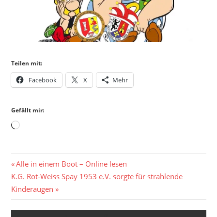
Teilen mit:
Facebook
X
Mehr
Gefällt mir:
Wird
geladen …
Beitragsnavigation
Vorheriger
Alle in einem Boot – Online lesen
Nächster
Beitrag:
K.G. Rot-Weiss Spay 1953 e.V. sorgte für strahlende
Beitrag:
Kinderaugen