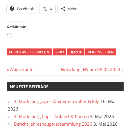
Facebook
X
Mehr
Gefällt mir:
Wird
geladen …
KG ROT-WEISS SPAY E.V.
SPAY
UMZUG
VEREINSLEBEN
Beitragsnavigation
Vorheriger
Nächster
Wagentaufe
Einladung JHV am 08.05.2024
Beitrag:
Beitrag:
NEUESTE BEITRÄGE
4. Marksburgcup – Wieder ein voller Erfolg
16. Mai
2026
4. Marksburg Cup – Anfahrt & Parken
3. Mai 2026
Bericht Jahreshauptversammlung 2026
3. Mai 2026