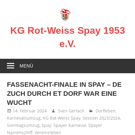
Zum
Inhalt
springen
KG Rot-Weiss Spay 1953
e.V.
Karneval
in
MENÜ
Spay!
FASSENACHT-FINALE IN SPAY – DE
ZUCH DURCH ET DORF WAR EINE
WUCHT
14. Februar 2024
Sven Gerlach
Dorfleben
,
Karnevalsumzug
,
KG Rot-Weiss Spay
,
Session 2023/2024
,
Sonntagsumzug
,
Spay
,
Spayer Karneval
,
Spayer
Narrenschiff
,
Vereinsleben