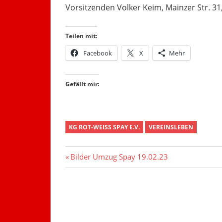
Vorsitzenden Volker Keim, Mainzer Str. 31
Teilen mit:
Facebook
X
Mehr
Gefällt mir:
KG ROT-WEISS SPAY E.V.
VEREINSLEBEN
Beitragsnavigation
Vorheriger
Bilder Umzug Spay 19.02.23
Beitrag: