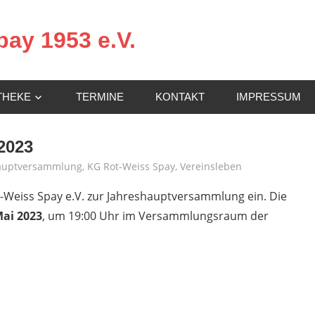
ay 1953 e.V.
THEKE
TERMINE
KONTAKT
IMPRESSUM
2023
auptversammlung
,
KG Rot-Weiss Spay
,
Vereinsleben
-Weiss Spay e.V. zur Jahreshauptversammlung ein. Die
Mai 2023
, um 19:00 Uhr im Versammlungsraum der