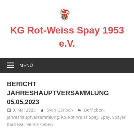
Zum
Inhalt
springen
KG Rot-Weiss Spay 1953
e.V.
Karneval
in
MENÜ
Spay!
BERICHT
JAHRESHAUPTVERSAMMLUNG
05.05.2023
9. Mai 2023
Sven Gerlach
Dorfleben
,
Jahreshauptversammlung
,
KG Rot-Weiss Spay
,
Spay
,
Spayer
Karneval
,
Vereinsleben