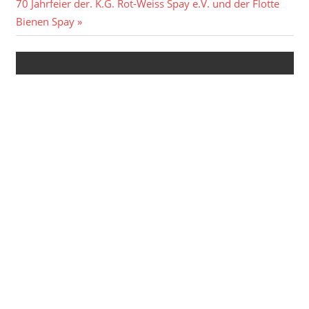
Nächster
Beitrag:
70 Jahrfeier der. K.G. Rot-Weiss Spay e.V. und der Flotte
Beitrag:
Bienen Spay
Kommentar verfassen