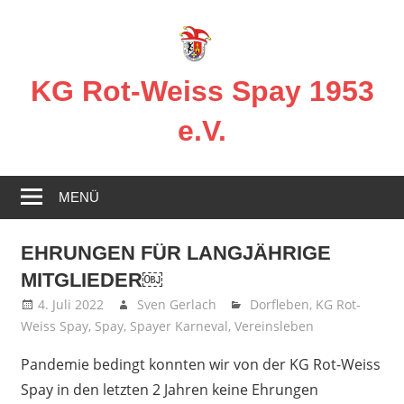
Zum
Inhalt
springen
KG Rot-Weiss Spay 1953
e.V.
Karneval
in
MENÜ
Spay!
EHRUNGEN FÜR LANGJÄHRIGE
MITGLIEDER￼
4. Juli 2022
Sven Gerlach
Dorfleben
,
KG Rot-
Weiss Spay
,
Spay
,
Spayer Karneval
,
Vereinsleben
Pandemie bedingt konnten wir von der KG Rot-Weiss
Spay in den letzten 2 Jahren keine Ehrungen