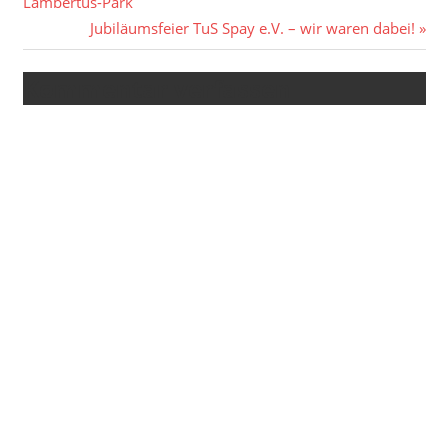
Beitrag:
Lambertus-Park
Nächster
Jubiläumsfeier TuS Spay e.V. – wir waren dabei!
Beitrag:
Kommentar verfassen