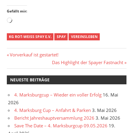
Gefällt mir:
Wird
geladen …
KG ROT-WEISS SPAY E.V.
SPAY
VEREINSLEBEN
Beitragsnavigation
Vorheriger
Vorverkauf ist gestartet!
Beitrag:
Nächster
Das Highlight der Spayer Fastnacht
Beitrag:
NEUESTE BEITRÄGE
4. Marksburgcup – Wieder ein voller Erfolg
16. Mai
2026
4. Marksburg Cup – Anfahrt & Parken
3. Mai 2026
Bericht Jahreshauptversammlung 2026
3. Mai 2026
Save The Date – 4. Marksburgcup 09.05.2026
19.