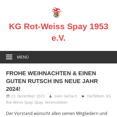
Zum
Inhalt
springen
KG Rot-Weiss Spay 1953
e.V.
Karneval
in
MENÜ
Spay!
FROHE WEIHNACHTEN & EINEN
GUTEN RUTSCH INS NEUE JAHR
2024!
23. Dezember 2023
Sven Gerlach
Dorfleben
,
KG
Rot-Weiss Spay
,
Spay
,
Vereinsleben
Der Vorstand wünscht allen seinen Mitgliedern und