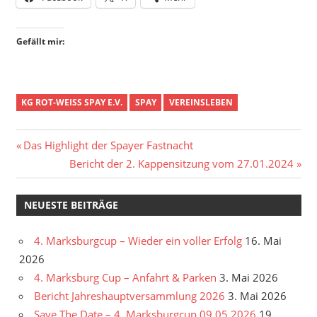
Gefällt mir:
KG ROT-WEISS SPAY E.V.
SPAY
VEREINSLEBEN
Beitragsnavigation
Vorheriger
Das Highlight der Spayer Fastnacht
Beitrag:
Nächster
Bericht der 2. Kappensitzung vom 27.01.2024
Beitrag:
NEUESTE BEITRÄGE
4. Marksburgcup – Wieder ein voller Erfolg
16. Mai
2026
4. Marksburg Cup – Anfahrt & Parken
3. Mai 2026
Bericht Jahreshauptversammlung 2026
3. Mai 2026
Save The Date – 4. Marksburgcup 09.05.2026
19.