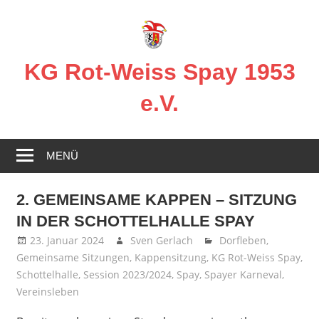
Zum
Inhalt
springen
KG Rot-Weiss Spay 1953
e.V.
Karneval
in
MENÜ
Spay!
2. GEMEINSAME KAPPEN – SITZUNG
IN DER SCHOTTELHALLE SPAY
23. Januar 2024
Sven Gerlach
Dorfleben
,
Gemeinsame Sitzungen
,
Kappensitzung
,
KG Rot-Weiss Spay
,
Schottelhalle
,
Session 2023/2024
,
Spay
,
Spayer Karneval
,
Vereinsleben