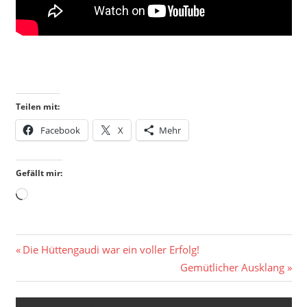
Teilen mit:
Facebook
X
Mehr
Gefällt mir:
Wird
geladen …
Beitragsnavigation
Vorheriger
Die Hüttengaudi war ein voller Erfolg!
Beitrag:
Nächster
Gemütlicher Ausklang
Beitrag: