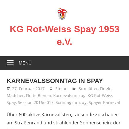
Zum
Inhalt
springen
KG Rot-Weiss Spay 1953
e.V.
Karneval
in
MENÜ
Spay!
KARNEVALSSONNTAG IN SPAY
27. Februar 2017
Stefan
Boxelöfter
,
Fidele
Mädcher
,
Flotte Bienen
,
Karnevalsumzug
,
KG Rot-Weiss
Spay
,
Session 2016/2017
,
Sonntagsumzug
,
Spayer Karneval
Über 600 aktive Karnevalisten, tausende Zuschauer
am Straßenrand und strahlender Sonnenschein: der