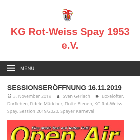
Zum
Inhalt
springen
KG Rot-Weiss Spay 1953
e.V.
Karneval
in
MENÜ
Spay!
SESSIONSERÖFFNUNG 16.11.2019
3. November 2019
Sven Gerlach
Boxelöfter
,
Dorfleben
,
Fidele Mädcher
,
Flotte Bienen
,
KG Rot-Weiss
Spay
,
Session 2019/2020
,
Spayer Karneval