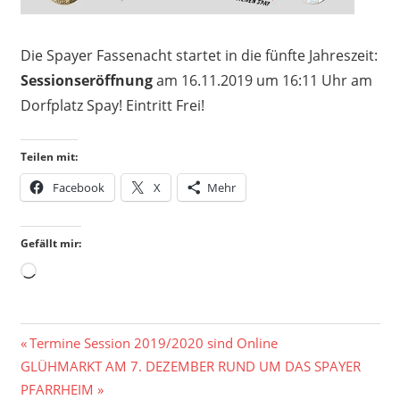
Die Spayer Fassenacht startet in die fünfte Jahreszeit:
Sessionseröffnung
am 16.11.2019 um 16:11 Uhr am
Dorfplatz Spay! Eintritt Frei!
Teilen mit:
Facebook
X
Mehr
Gefällt mir:
Wird
geladen …
Beitragsnavigation
Vorheriger
Termine Session 2019/2020 sind Online
Nächster
Beitrag:
GLÜHMARKT AM 7. DEZEMBER RUND UM DAS SPAYER
Beitrag:
PFARRHEIM