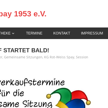
ay 1953 e.V.
THEKE
TERMINE
KONTAKT
IMPRESSUM
 STARTET BALD!
er
,
Gemeinsame Sitzungen
,
KG Rot-Weiss Spay
,
Session