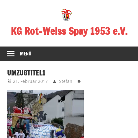
Zum
Inhalt
springen
KG Rot-Weiss Spay 1953 e.V.
Karneval
in
MENÜ
Spay!
UMZUGTITEL1
21. Februar 2017
Stefan