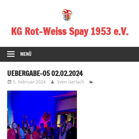
Zum
Inhalt
springen
KG Rot-Weiss Spay 1953 e.V.
Karneval
in
MENÜ
Spay!
UEBERGABE-05 02.02.2024
5. Februar 2024
Sven Gerlach