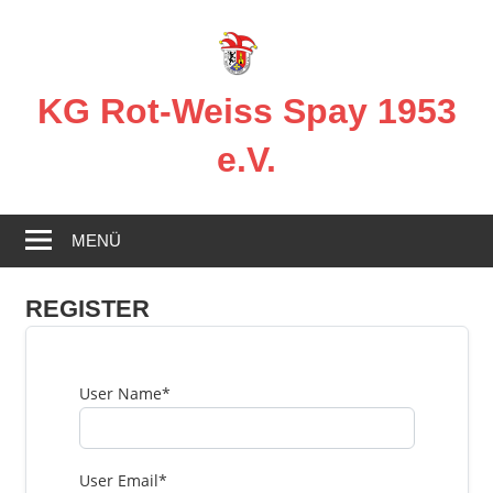
Zum
Inhalt
springen
KG Rot-Weiss Spay 1953
e.V.
Karneval
in
MENÜ
Spay!
REGISTER
User Name
*
User Email
*