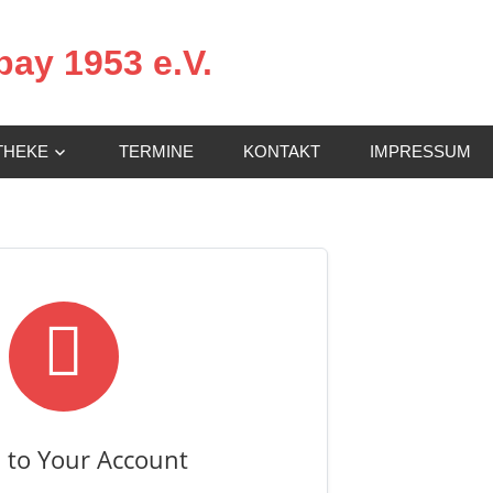
ay 1953 e.V.
THEKE
TERMINE
KONTAKT
IMPRESSUM

 to Your Account