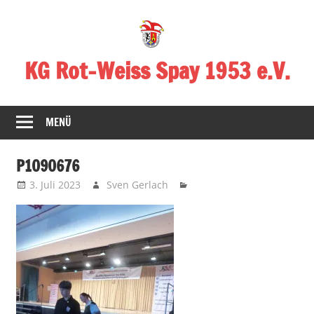
Zum
Inhalt
springen
KG Rot-Weiss Spay 1953 e.V.
Karneval
in
MENÜ
Spay!
P1090676
3. Juli 2023
Sven Gerlach