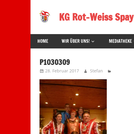
Zum
Inhalt
KG Rot-Weiss Spay
springen
Karneval
in
HOME
WIR ÜBER UNS!
MEDIATHEKE
Spay!
P1030309
28. Februar 2017
Stefan