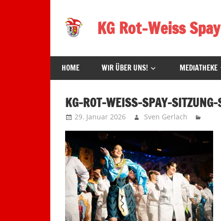
Zum
Inhalt
KG Rot-Weiss Spay
springen
Karneval
in
HOME
WIR ÜBER UNS!
MEDIATHEKE
Spay!
KG-ROT-WEISS-SPAY-SITZUNG-
29. Januar 2026
Sven Gerlach