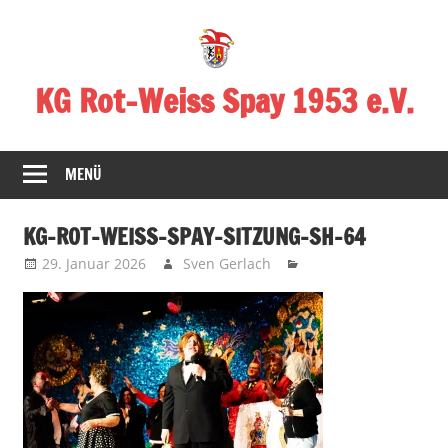
Zum
Inhalt
springen
KG Rot-Weiss Spay 1953 e.V.
Karneval
in
MENÜ
Spay!
KG-ROT-WEISS-SPAY-SITZUNG-SH-64
29. Januar 2026
Sven Gerlach