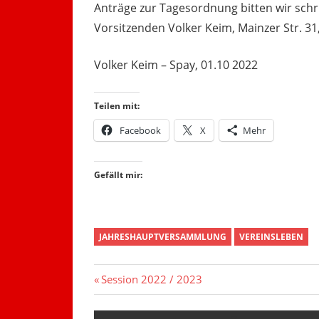
Anträge zur Tagesordnung bitten wir schri
Vorsitzenden Volker Keim, Mainzer Str. 31
Volker Keim – Spay, 01.10 2022
Teilen mit:
Facebook
X
Mehr
Gefällt mir:
JAHRESHAUPTVERSAMMLUNG
VEREINSLEBEN
Beitragsnavigation
Vorheriger
Session 2022 / 2023
Beitrag: