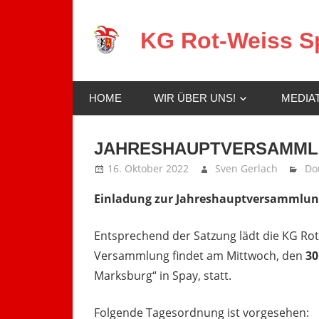
Zum
Inhalt
KG Rot-Weiss Sp
springen
Karneval
in
HOME
WIR ÜBER UNS!
MEDIA
Spay!
JAHRESHAUPTVERSAMMLUN
16. Oktober 2022
Sven Gerlach
Do
Einladung zur Jahreshauptversammlun
Entsprechend der Satzung lädt die KG Rot
Versammlung findet am Mittwoch, den
30
Marksburg“ in Spay, statt.
Folgende Tagesordnung ist vorgesehen: