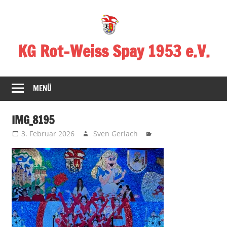
Zum
Inhalt
springen
KG Rot-Weiss Spay 1953 e.V.
Karneval
in
MENÜ
Spay!
IMG_8195
3. Februar 2026
Sven Gerlach