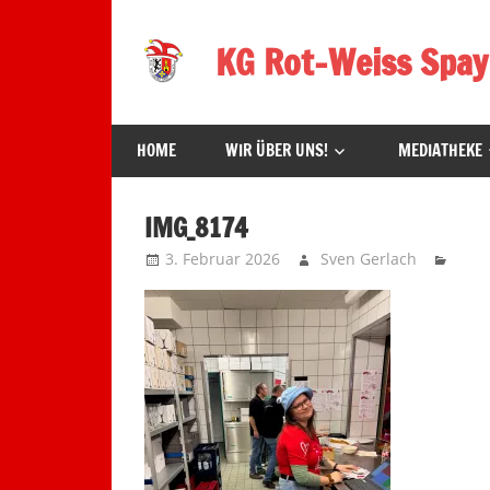
Zum
Inhalt
KG Rot-Weiss Spay
springen
Karneval
in
HOME
WIR ÜBER UNS!
MEDIATHEKE
Spay!
IMG_8174
3. Februar 2026
Sven Gerlach