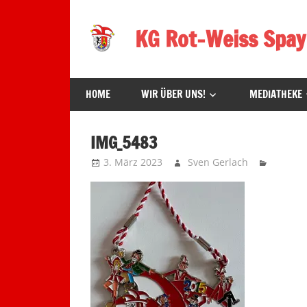
Zum
Inhalt
KG Rot-Weiss Spay
springen
Karneval
in
HOME
WIR ÜBER UNS!
MEDIATHEKE
Spay!
IMG_5483
3. März 2023
Sven Gerlach